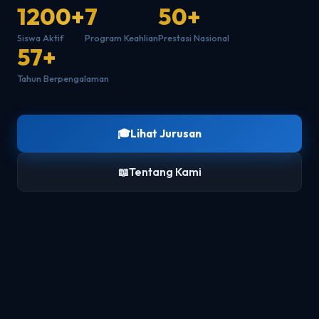
1200+
7
50+
Siswa Aktif
Program Keahlian
Prestasi Nasional
57+
Tahun Berpengalaman
🎓
Lihat Jurusan
📖
Tentang Kami